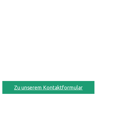
Wir sind für Sie
da ...
... wenn es um Ihre
Gesundheit geht!
Zu unserem Kontaktformular